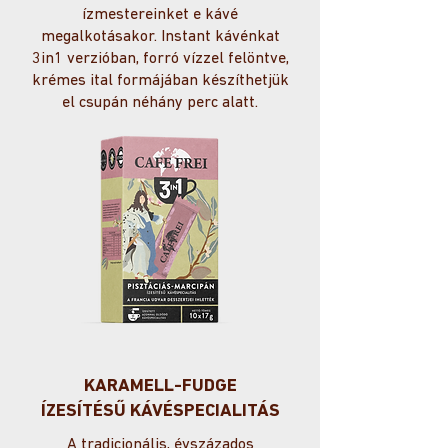
ízmestereinket e kávé
megalkotásakor. Instant kávénkat
3in1 verzióban, forró vízzel felöntve,
krémes ital formájában készíthetjük
el csupán néhány perc alatt.
KARAMELL-FUDGE
ÍZESÍTÉSŰ KÁVÉSPECIALITÁS
A tradicionális, évszázados