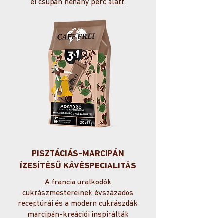
el csupán néhány perc alatt.
PISZTÁCIÁS-MARCIPÁN
ÍZESÍTÉSŰ KÁVÉSPECIALITÁS
A francia uralkodók
cukrászmestereinek évszázados
receptúrái és a modern cukrászdák
marcipán-kreációi inspirálták