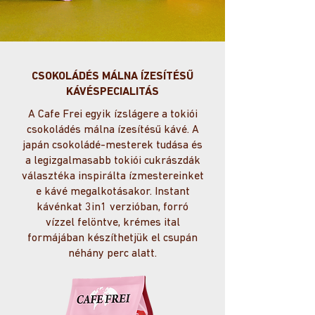
CSOKOLÁDÉS MÁLNA ÍZESÍTÉSŰ
KÁVÉSPECIALITÁS
A Cafe Frei egyik ízslágere a tokiói
csokoládés málna ízesítésű kávé. A
japán csokoládé-mesterek tudása és
a legizgalmasabb tokiói cukrászdák
választéka inspirálta ízmestereinket
e kávé megalkotásakor. Instant
kávénkat 3in1 verzióban, forró
vízzel felöntve, krémes ital
formájában készíthetjük el csupán
néhány perc alatt.