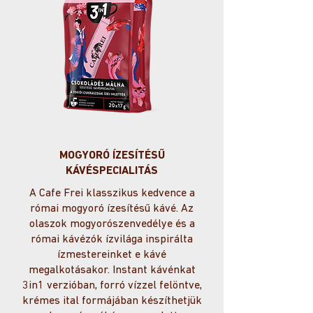
MOGYORÓ ÍZESÍTÉSŰ
KÁVÉSPECIALITÁS
A Cafe Frei klasszikus kedvence a
római mogyoró ízesítésű kávé. Az
olaszok mogyorószenvedélye és a
római kávézók ízvilága inspirálta
ízmestereinket e kávé
megalkotásakor. Instant kávénkat
3in1 verzióban, forró vízzel felöntve,
krémes ital formájában készíthetjük