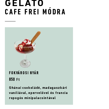
GELATO
CAFE FREI MÓDRA
FOKVÁROSI NYÁR
85
0
Ft
Ghánai csokoládé, madagaszkári
vaníliával, epervelővel és francia
ropogós minipalacsintával