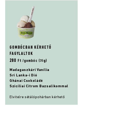
GOMBÓCBAN KÉRHETŐ
FAGYLALTOK
28
0
Ft /gombóc (35g)
Madagaszkári Vanília
Sri Lanka-i Dió
Ghánai Csokoládé
Szicíliai Citrom Bazsalikommal
Elvitelre sétálópohárban kérhető