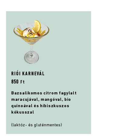
RIÓI KARNEVÁL
85
0
Ft
Bazsalikomos citrom fagylalt
maracujával, mangóval, bio
quinoával és hibiszkuszos
kókusszal
(laktóz- és gluténmentes)