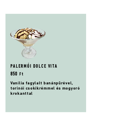
PALERMÓI DOLCE VITA
8
5
0
Ft
Vanília fagylalt banánpürével,
torinói csokikrémmel és mogyoró
krokanttal