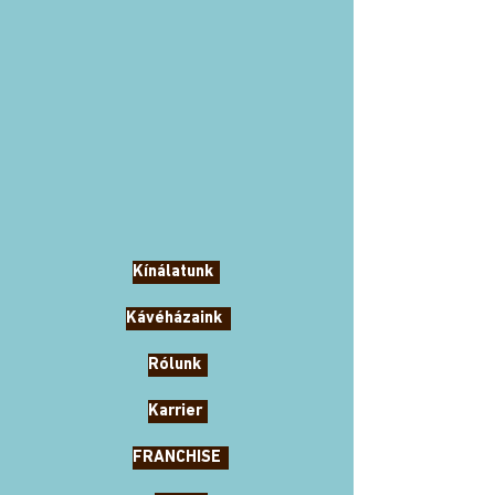
Kínálatunk
Kávéházaink
Rólunk
Karrier
FRANCHISE