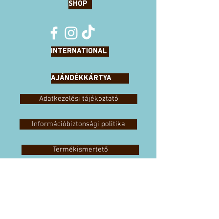
SHOP
INTERNATIONAL
AJÁNDÉKKÁRTYA
Adatkezelési tájékoztató
Információbiztonsági politika
Termékismertető
Visszaélés bejelentési szabályok
Élelmiszer biztonsági politika
Instagram nyereményjáték szabályzat