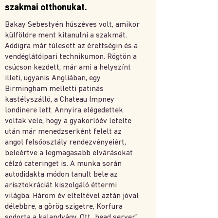
szakmai otthonukat.
Bakay Sebestyén húszéves volt, amikor
külföldre ment kitanulni a szakmát.
Addigra már túlesett az érettségin és a
vendéglátóipari technikumon. Rögtön a
csúcson kezdett, már ami a helyszínt
illeti, ugyanis Angliában, egy
Birmingham melletti patinás
kastélyszálló, a Chateau Impney
londinere lett. Annyira elégedettek
voltak vele, hogy a gyakorlóév letelte
után már menedzserként felelt az
angol felsőosztály rendezvényeiért,
beleértve a legmagasabb elvárásokat
célzó cateringet is. A munka során
autodidakta módon tanult bele az
arisztokráciát kiszolgáló éttermi
világba. Három év elteltével aztán jóval
délebbre, a görög szigetre, Korfura
sodorta a kalandvágy. Ott „head server”