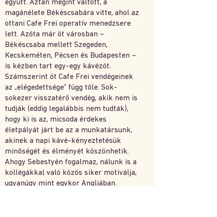
együtt. Aztán megint váltott, a
magánélete Békéscsabára vitte, ahol az
ottani Cafe Frei operatív menedzsere
lett. Azóta már öt városban –
Békéscsaba mellett Szegeden,
Kecskeméten, Pécsen és Budapesten –
is kézben tart egy-egy kávézót.
Számszerint öt Cafe Frei vendégeinek
az „elégedettsége” függ tőle. Sok-
sokezer visszatérő vendég, akik nem is
tudják (eddig legalábbis nem tudták),
hogy ki is az, micsoda érdekes
életpályát járt be az a munkatársunk,
akinek a napi kávé-kényeztetésük
minőségét és élményét köszönhetik.
Ahogy Sebestyén fogalmaz, nálunk is a
kollégákkal való közös siker motiválja,
ugyanúgy mint egykor Angliában.
Kínálatunk