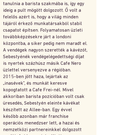
tanulnia a barista szakmába is, így egy
ideig a pult mögött dolgozott. Ő volt a
felelős azért is, hogy a világ minden
tájáról érkező munkatársakból stabil
csapatot építsen. Folyamatosan üzleti
továbbképzésekre járt a londoni
központba, a siker pedig nem maradt el.
A vendégek nagyon szerették a kávézót,
Sebestyénék vendégelégedettségi díjat
is nyertek százhúsz másik Cafe Nero
üzlettel versenyezve a régióban.
2015-ben jött haza, lejártak az
„inasévek”, és munkát keresve
kopogtatott a Cafe Frei-nél. Mivel
akkoriban barista pozícióban volt csak
üresedés, Sebestyén eleinte kávékat
készített az Allee-ban. Egy évvel
később azonban már franchise
operációs menedzser lett, a hazai és
nemzetközi partnereinkkel dolgozott