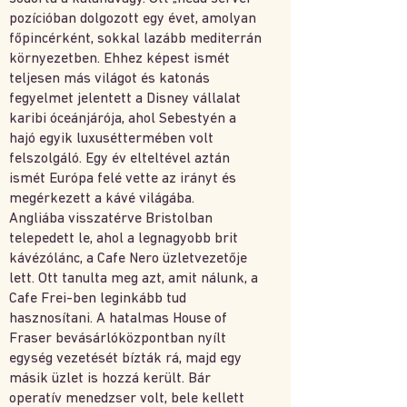
pozícióban dolgozott egy évet, amolyan
főpincérként, sokkal lazább mediterrán
környezetben. Ehhez képest ismét
teljesen más világot és katonás
fegyelmet jelentett a Disney vállalat
karibi óceánjárója, ahol Sebestyén a
hajó egyik luxuséttermében volt
felszolgáló. Egy év elteltével aztán
ismét Európa felé vette az irányt és
megérkezett a kávé világába.
Angliába visszatérve Bristolban
telepedett le, ahol a legnagyobb brit
kávézólánc, a Cafe Nero üzletvezetője
lett. Ott tanulta meg azt, amit nálunk, a
Cafe Frei-ben leginkább tud
hasznosítani. A hatalmas House of
Fraser bevásárlóközpontban nyílt
egység vezetését bízták rá, majd egy
másik üzlet is hozzá került. Bár
operatív menedzser volt, bele kellett