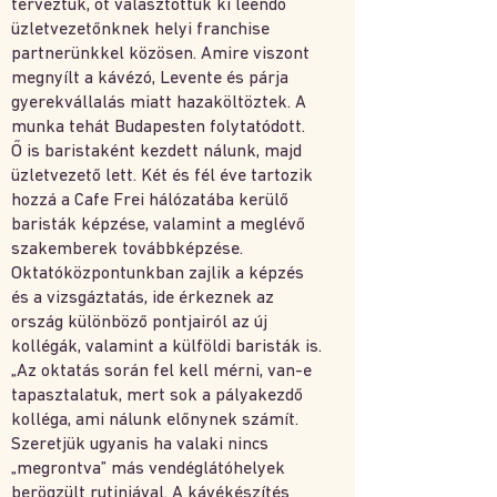
terveztük, őt választottuk ki leendő
üzletvezetőnknek helyi franchise
partnerünkkel közösen. Amire viszont
megnyílt a kávézó, Levente és párja
gyerekvállalás miatt hazaköltöztek. A
munka tehát Budapesten folytatódott.
Ő is baristaként kezdett nálunk, majd
üzletvezető lett. Két és fél éve tartozik
hozzá a Cafe Frei hálózatába kerülő
baristák képzése, valamint a meglévő
szakemberek továbbképzése.
Oktatóközpontunkban zajlik a képzés
és a vizsgáztatás, ide érkeznek az
ország különböző pontjairól az új
kollégák, valamint a külföldi baristák is.
„Az oktatás során fel kell mérni, van-e
tapasztalatuk, mert sok a pályakezdő
kolléga, ami nálunk előnynek számít.
Szeretjük ugyanis ha valaki nincs
„megrontva” más vendéglátóhelyek
berögzült rutinjával. A kávékészítés