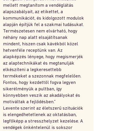
mellett megtanítom a vendéglátás
alapszabályait, az etikettet, a
kommunikációt, és kidolgozott modulok
alapján építjük fel a szakmai tudásukat.
Természetesen nem elvárható, hogy
néhány nap alatt elsajátítsanak
mindent, hiszen csak kávékból közel
hetvenféle receptünk van. Az
alapképzés lényege, hogy megismerjék
az alaptechnikákat és megtanulják
elkészíteni a legkeresettebb
termékeket a szezonnak megfelelően.
Fontos, hogy kezdettől fogva legyen
sikerélményük a pultban, így
könnyebben veszik az akadályokat és
motiváltak a fejlődésben.”
Levente szerint az életszerű szituációk
is elengedhetetlenek az oktatásban,
legfőképp a stresszhelyzet kezelése. A
vendégek önkéntelenül is sokszor