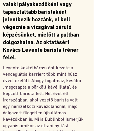
valaki pályakezdőként vagy
tapasztaltabb baristaként
jelentkezik hozzánk, el kell
végeznie a vizsgával záruló
képzésünket, mielőtt a pultban
dolgozhatna. Az oktatásért
Kovács Levente barista tréner
felel.
Levente koktélbárosként kezdte a
vendéglátós karriert több mint húsz
évvel ezelőtt. Ahogy fogalmaz, később
„megcsapta a pörkölt kávé illata”, és
képzett barista lett. Hét évet élt
Írországban, ahol vezető barista volt
egy nemzetközi kávézóláncnál, majd
dolgozott független újhullámos
kávézókban is. Mi is Dublinból ismerjük,
ugyanis amikor az ottani nyitást