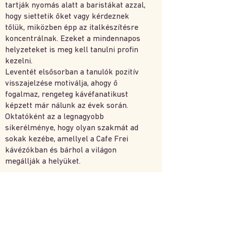
tartják nyomás alatt a baristákat azzal,
hogy siettetik őket vagy kérdeznek
tőlük, miközben épp az italkészítésre
koncentrálnak. Ezeket a mindennapos
helyzeteket is meg kell tanulni profin
kezelni.
Leventét elsősorban a tanulók pozitív
visszajelzése motiválja, ahogy ő
fogalmaz, rengeteg kávéfanatikust
képzett már nálunk az évek során.
Oktatóként az a legnagyobb
sikerélménye, hogy olyan szakmát ad
sokak kezébe, amellyel a Cafe Frei
kávézókban és bárhol a világon
megállják a helyüket.
Kínálatunk
Kávéházaink
Rólunk