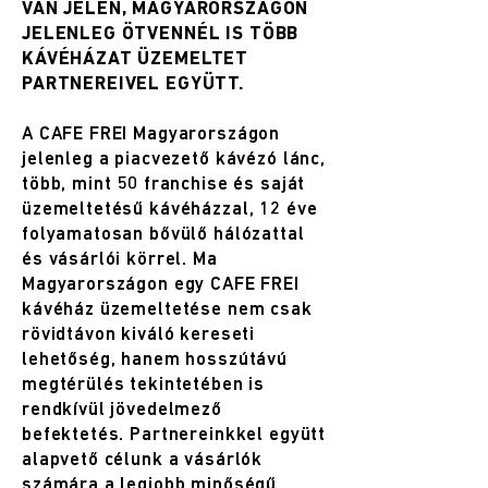
VAN JELEN, MAGYARORSZÁGON
JELENLEG ÖTVENNÉL IS TÖBB
KÁVÉHÁZAT ÜZEMELTET
PARTNEREIVEL EGYÜTT.
A CAFE FREI Magyarországon
jelenleg a piacvezető kávézó lánc,
több, mint 50 franchise és saját
üzemeltetésű kávéházzal, 12 éve
folyamatosan bővülő hálózattal
és vásárlói körrel. Ma
Magyarországon egy CAFE FREI
kávéház üzemeltetése nem csak
rövidtávon kiváló kereseti
lehetőség, hanem hosszútávú
megtérülés tekintetében is
rendkívül jövedelmező
befektetés. Partnereinkkel együtt
alapvető célunk a vásárlók
számára a legjobb minőségű,