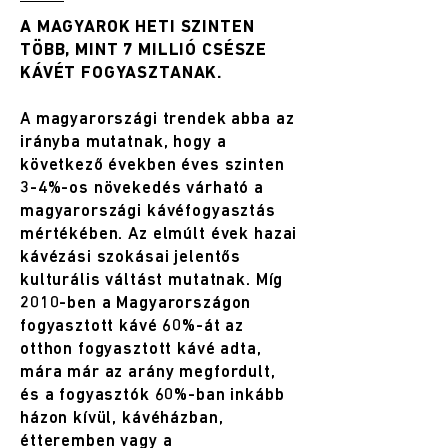
A MAGYAROK HETI SZINTEN
TÖBB, MINT 7 MILLIÓ CSÉSZE
KÁVÉT FOGYASZTANAK.
A magyarországi trendek abba az
irányba mutatnak, hogy a
következő években éves szinten
3-4%-os növekedés várható a
magyarországi kávéfogyasztás
mértékében. Az elmúlt évek hazai
kávézási szokásai jelentős
kulturális váltást mutatnak. Míg
2010-ben a Magyarországon
fogyasztott kávé 60%-át az
otthon fogyasztott kávé adta,
mára már az arány megfordult,
és a fogyasztók 60%-ban inkább
házon kívül, kávéházban,
étteremben vagy a