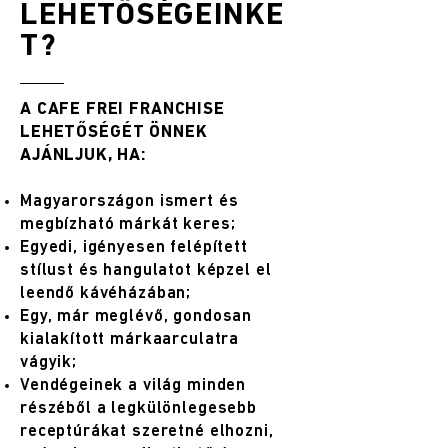
LEHETŐSÉGEINKE
T?
A CAFE FREI FRANCHISE
LEHETŐSÉGÉT ÖNNEK
AJÁNLJUK, HA:
Magyarországon ismert és
megbízható márkát keres;
Egyedi, igényesen felépített
stílust és hangulatot képzel el
leendő kávéházában;
Egy, már meglévő, gondosan
kialakított márkaarculatra
vágyik;
Vendégeinek a világ minden
részéből a legkülönlegesebb
receptúrákat szeretné elhozni,