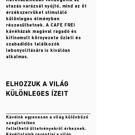
Kávéházainkban vendégeink az
utazás varázsát nyújtó, mind az öt
érzékszervüket stimuláló
különleges élményben
részesülhetnek. A CAFE FREI
kávéházak magával ragadó és
kifinomult környezete üzleti és
szabadidős találkozók
lebonyolítására is kiválóan
alkalmas.
ELHOZZUK A VILÁG
KÜLÖNLEGES ÍZEIT
Kávéink egyenesen a világ különböző
szegleteiben
fellelhető ültetvényekről érkeznek.
Kávéitalaink receptjei a világ