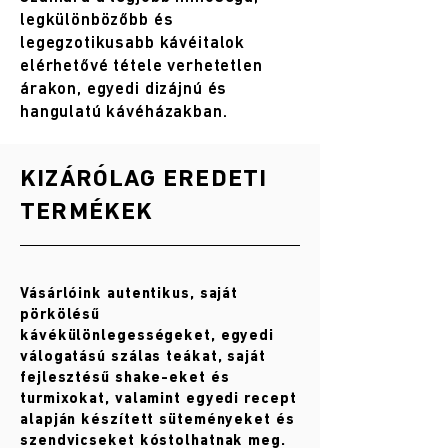
legkülönbözőbb és
legegzotikusabb kávéitalok
elérhetővé tétele verhetetlen
árakon, egyedi dizájnú és
hangulatú kávéházakban.
KIZÁRÓLAG EREDETI
TERMÉKEK
Vásárlóink autentikus, saját
pörkölésű
kávékülönlegességeket, egyedi
válogatású szálas teákat, saját
fejlesztésű shake-eket és
turmixokat, valamint egyedi recept
alapján készített süteményeket és
szendvicseket kóstolhatnak meg.