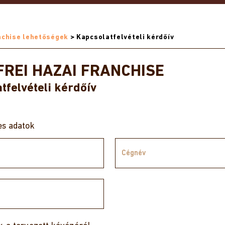
nálatunk
Sparkling Coffee
Bolti kínálatunk
Kávéházaink
nchise lehetőségek
>
Kapcsolatfelvételi kérdőív
FREI HAZAI FRANCHISE
tfelvételi kérdőív
s adatok