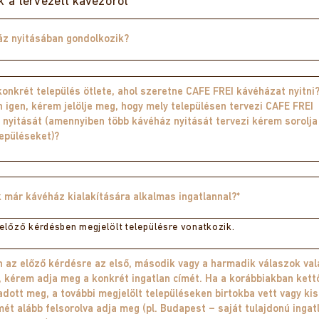
k a
tervezett kávézóról
 előző kérdésben megjelölt településre vonatkozik.