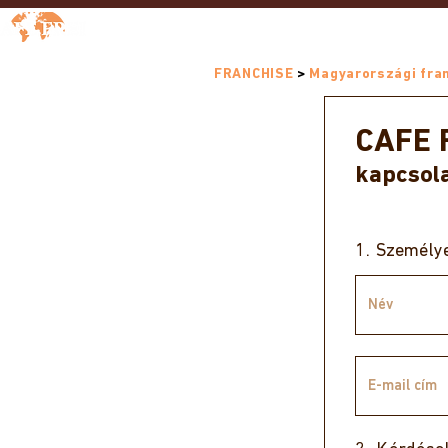
Kávélap
Webshop
Magazin
Kávéházi kí
FRANCHISE
>
Magyarországi fra
CAFE 
kapcsola
1.
Személye