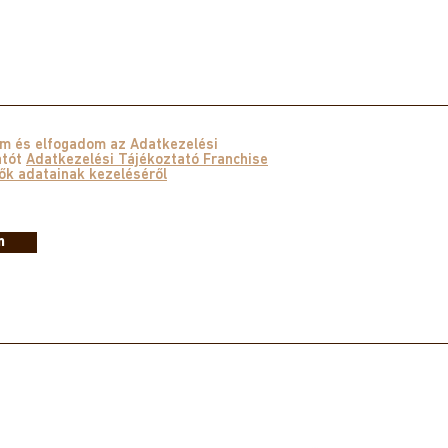
am és elfogadom az Adatkezelési
atót
Adatkezelési Tájékoztató Franchise
ők adatainak kezeléséről
m
Kövessen minket!