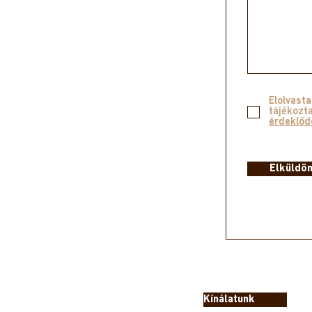
Elolvast
tájékozt
érdeklőd
Elküldö
Kínálatunk