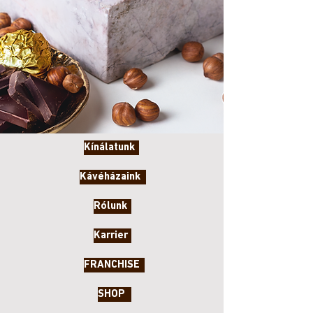
Kínálatunk
Kávéházaink
Rólunk
Karrier
FRANCHISE
SHOP