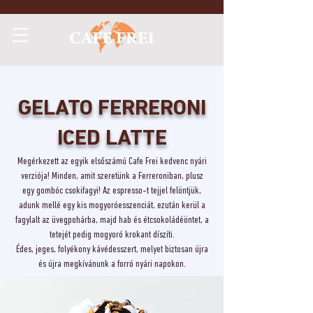
GELATO FERRERONI
ICED LATTE
Megérkezett az egyik elsőszámú Cafe Frei kedvenc nyári
verziója! Minden, amit szeretünk
a Ferreroniban, plusz
egy gombóc csokifagyi!
Az espresso-t tejjel felöntjük,
adunk mellé egy
kis mogyoróesszenciát, ezután kerül a
fagylalt
az üvegpohárba, majd hab és étcsokoládéöntet,
a
tetejét pedig mogyoró krokant díszíti.
Édes, jeges, folyékony kávédesszert, melyet
biztosan újra
és újra megkívánunk a forró nyári
napokon.