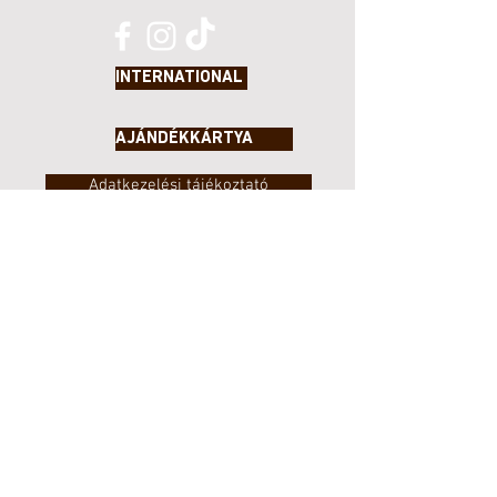
INTERNATIONAL
AJÁNDÉKKÁRTYA
Adatkezelési tájékoztató
Információbiztonsági politika
Termékismertető
Visszaélés bejelentési szabályok
Élelmiszer biztonsági politika
Instagram nyereményjáték szabályzat