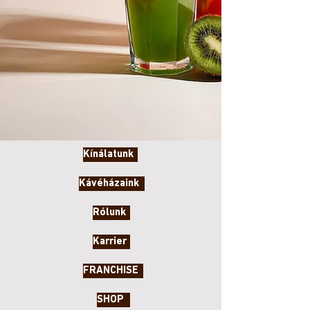
Kínálatunk
Kávéházaink
Rólunk
Karrier
FRANCHISE
SHOP