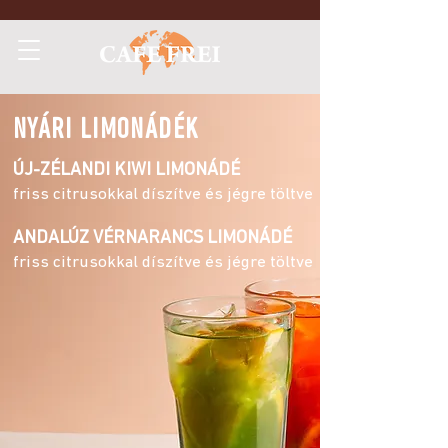
NYÁRI LIMONÁDÉK
ÚJ-ZÉLANDI KIWI LIMONÁDÉ
friss citrusokkal díszítve és jégre töltve
ANDALÚZ VÉRNARANCS LIMONÁDÉ
friss citrusokkal díszítve és jégre töltve