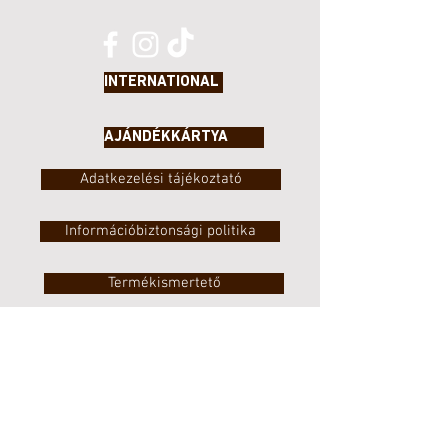
INTERNATIONAL
AJÁNDÉKKÁRTYA
Adatkezelési tájékoztató
Információbiztonsági politika
Termékismertető
Visszaélés bejelentési szabályok
Élelmiszer biztonsági politika
Instagram nyereményjáték szabályzat