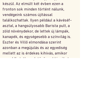
készül. Az elmúlt két évben ezen a
fronton sok minden történt nálunk,
vendégeink számos újítással
találkozhattak. Ilyen például a kávéséf-
asztal, a hangsúlyosabb Barista pult, a
zöld növénydekor, de lettek új lámpák,
kanapék, és egységesebb a színvilág is.
Eszter és Villő elmondása szerint
azonban a megújulás és az egyediség
mellett az is érdekes kihívás, amikor
megoldhatatlannak tűnő problémákat
kell gyorsan lereagálni. Ilyenkor
egyszerre kell műszaki menedzsernek,
kreatív szakembernek, pénzügyesnek
és pszichológusnak is lenni. De ahogy
ők mondják: ez is a szakmával jár.
Kínálatunk
Kávéházaink