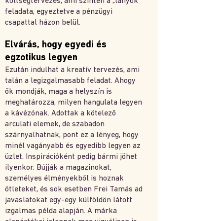
költségtervezés, ami szintén a „lányok”
feladata, egyeztetve a pénzügyi
csapattal házon belül.
Elvárás, hogy egyedi és
egzotikus legyen
Ezután indulhat a kreatív tervezés, ami
talán a legizgalmasabb feladat. Ahogy
ők mondják, maga a helyszín is
meghatározza, milyen hangulata legyen
a kávézónak. Adottak a kötelező
arculati elemek, de szabadon
szárnyalhatnak, pont ez a lényeg, hogy
minél vagányabb és egyedibb legyen az
üzlet. Inspirációként pedig bármi jöhet
ilyenkor. Bújják a magazinokat,
személyes élményekből is hoznak
ötleteket, és sok esetben Frei Tamás ad
javaslatokat egy-egy külföldön látott
izgalmas példa alapján. A márka