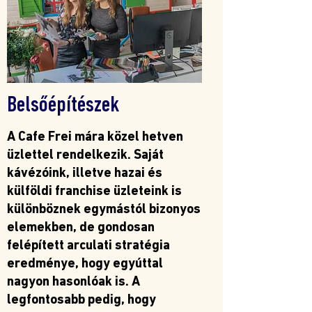
Belsőépítészek
A Cafe Frei mára közel hetven
üzlettel rendelkezik. Saját
kávézóink, illetve hazai és
külföldi franchise üzleteink is
különböznek egymástól bizonyos
elemekben, de gondosan
felépített arculati stratégia
eredménye, hogy egyúttal
nagyon hasonlóak is. A
legfontosabb pedig, hogy